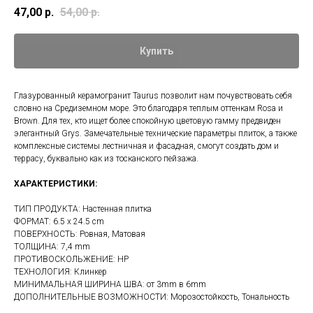
47,00
р.
54,00
р.
Купить
Глазурованный керамогранит Taurus позволит нам почувствовать себя
словно на Средиземном море. Это благодаря теплым оттенкам Rosa и
Brown. Для тех, кто ищет более спокойную цветовую гамму предвиден
элегантный Grys. Замечательные технические параметры плиток, а также
комплексные системы лестничная и фасадная, смогут создать дом и
террасу, буквально как из тосканского пейзажа.
ХАРАКТЕРИСТИКИ:
ТИП ПРОДУКТА: Настенная плитка
ФОРМАТ: 6.5 x 24.5 cm
ПОВЕРХНОСТЬ: Ровная, Матовая
ТОЛЩИНА: 7,4 mm
ПРОТИВОСКОЛЬЖЕНИЕ: НP
ТЕХНОЛОГИЯ: Клинкер
МИНИМАЛЬНАЯ ШИРИНА ШВА: от 3mm в 6mm
ДОПОЛНИТЕЛЬНЫЕ ВОЗМОЖНОСТИ: Морозостойкость, Тональность